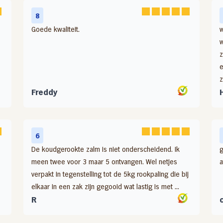
8
Goede kwaliteit.
w
w
z
e
z
Freddy
6
De koudgerookte zalm is niet onderscheidend. Ik
g
meen twee voor 3 maar 5 ontvangen. Wel netjes
a
verpakt in tegenstelling tot de 5kg rookpaling die bij
elkaar in een zak zijn gegooid wat lastig is met ...
R