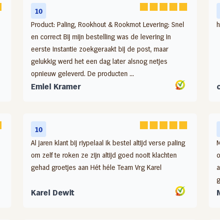
10
Product: Paling, Rookhout & Rookmot Levering: Snel
h
en correct Bij mijn bestelling was de levering in
Gefileerde paling – 250 gram
Zachte rookpaling (gepekeld) –
Zalmfilet koud gerookt
eerste instantie zoekgeraakt bij de post, maar
gelukkig werd het een dag later alsnog netjes
1000 gram
langgesneden
17,55
opnieuw geleverd. De producten ...
27,95
6,49
Emiel Kramer
10
Al jaren klant bij riypelaal ik bestel altijd verse paling
M
om zelf te roken ze zijn altijd goed nooit klachten
o
gehad groetjes aan Hét héle Team Vrg Karel
a
g
Karel Dewit