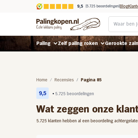
9,5
Blog
Klant
(5.725 beoordelingen)
Paling
Zelf paling roken
Gerookte zal
Gerookte paling
Rookpaling gepekeld
Koud gerookte zalm
Home
Recensies
Pagina 85
Gefileerde paling
9,5
Rookpaling ongepekeld
Warm gerookte zalm
5.725 beoordelingen
Gerookt in Helmond
Wat zeggen onze klan
Benodigdheden
Stoofpaling
5.725 klanten hebben al een beoordeling achtergelate