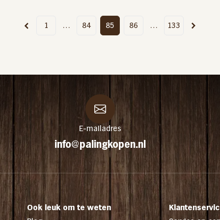
1
…
84
85
86
…
133
E-mailadres
info@palingkopen.nl
Ook leuk om te weten
Klantenservi