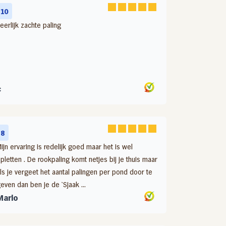
10
eerlijk zachte paling
c
8
ijn ervaring is redelijk goed maar het is wel
pletten . De rookpaling komt netjes bij je thuis maar
ls je vergeet het aantal palingen per pond door te
even dan ben je de `Sjaak ...
Mario