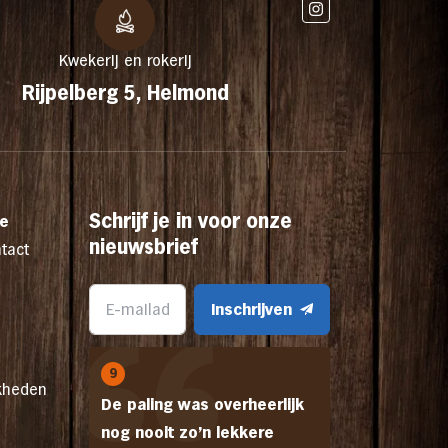
Kwekerij en rokerij
Rijpelberg 5, Helmond
Schrijf je in voor onze
ce
nieuwsbrief
tact
Inschrijven
9
kheden
De paling was overheerlijk
nog nooit zo'n lekkere