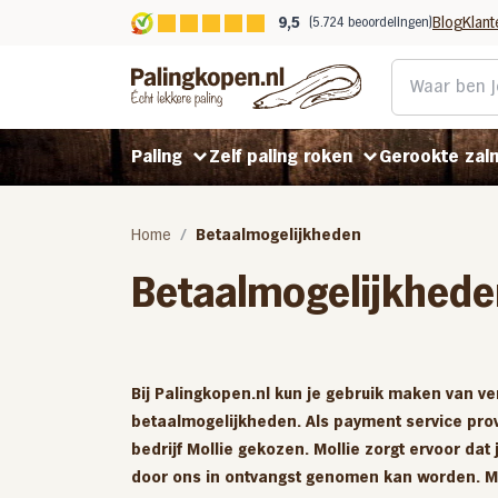
9,5
Blog
Klant
(5.724 beoordelingen)
Paling
Zelf paling roken
Gerookte zal
Home
Betaalmogelijkheden
Gerookte paling
Rookpaling gepekeld
Koud gerookte zalm
Betaalmogelijkhede
Gefileerde paling
Rookpaling ongepekeld
Warm gerookte zalm
Gerookt in Helmond
Bij Palingkopen.nl kun je gebruik maken van ve
betaalmogelijkheden. Als payment service prov
Benodigdheden
Stoofpaling
bedrijf Mollie gekozen. Mollie zorgt ervoor dat 
door ons in ontvangst genomen kan worden. M