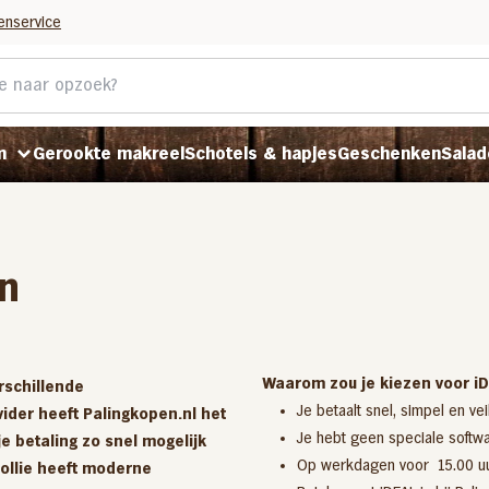
enservice
m
Gerookte makreel
Schotels & hapjes
Geschenken
Salad
n
P
P
P
Waarom zou je kiezen voor i
rschillende
Je betaalt snel, simpel en vei
ider heeft Palingkopen.nl het
Je hebt geen speciale softw
je betaling zo snel mogelijk
Op werkdagen voor 15.00 uur
ollie heeft moderne