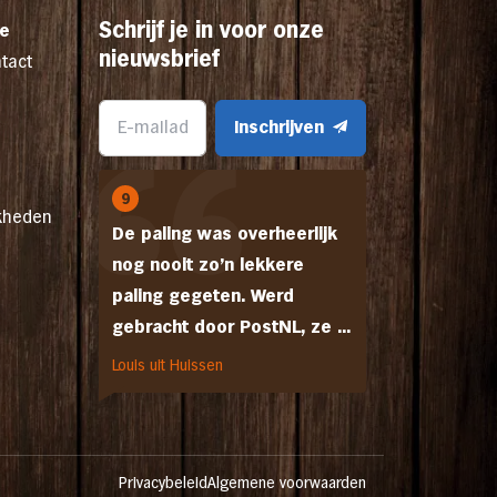
Schrijf je in voor onze
ce
nieuwsbrief
tact
Inschrijven
9
kheden
De paling was overheerlijk
nog nooit zo'n lekkere
paling gegeten. Werd
gebracht door PostNL, ze ...
Louis uit Huissen
Privacybeleid
Algemene voorwaarden