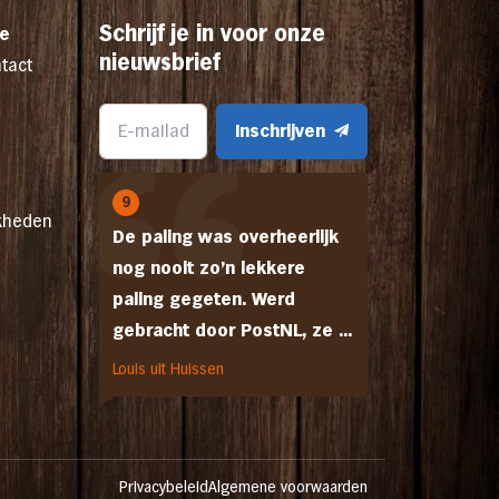
Schrijf je in voor onze
ce
nieuwsbrief
tact
Inschrijven
9
kheden
De paling was overheerlijk
nog nooit zo'n lekkere
paling gegeten. Werd
gebracht door PostNL, ze ...
Louis uit Huissen
Privacybeleid
Algemene voorwaarden