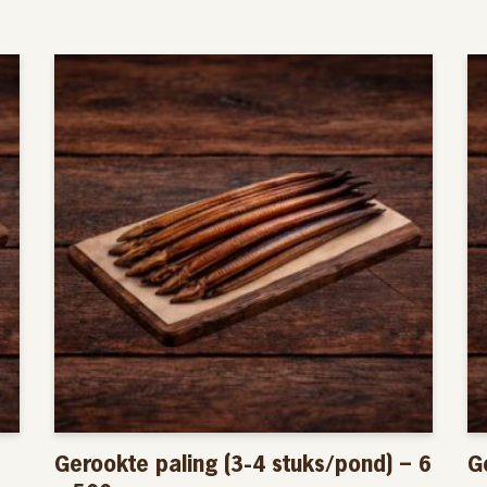
 uur in beslag, daarbij wordt
arheid. Met beukenhout en de juiste
okte paling een heerlijke smaak
ogenaamde glasaaltjes op van 0,3 gram
r stuk.
em waarbij de afvalstoffen op biologische
door het water weer hergebruikt kan
 zo laag mogelijk gehouden. Hierbij
nd in de gaten gehouden, zoals PH,
et op een natuurlijk evenwicht blijven
Gerookte paling (3-4 stuks/pond) – 6
G