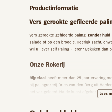
Productinformatie
Vers gerookte gefileerde pali
Vers gerookte gefileerde paling
zonder huid 
salade of op een broodje. Heerlijk zacht, onw
Wil u liever zelf Paling Fileren? Bekijken da
Onze Rokerij
Rijpelaal
heeft meer dan 25 jaar ervaring met 
bij palingrokerij Dries van den Berg uit Harder
het vak geleerd. Na de kunst afgekeken te h
Lees m
op de huidige locatie een eigen rookkast gebo
eigen manier heeft leren roken.