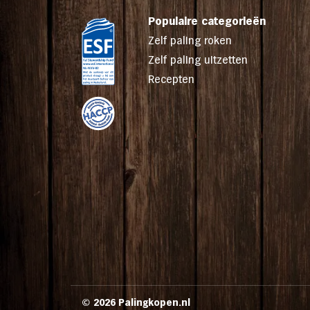
Voor een optimale smaakbeleving laat u de 
Populaire categorieën
alvorens deze te serveren. Na openen binne
Zelf paling roken
bewaren op max. 7 graden C.
Zelf paling uitzetten
Recepten
Allergenen: vis
© 2026 Palingkopen.nl