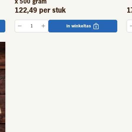
x 500 gram
122,49
per stuk
1
voerd met kabeljauwkuit waar ze dol op
 naar droog kruimelvoer, naar gelang de
In winkeltas
r de glasaal naar 2.2 mm voor de grote
n op maat gesorteerd omdat palingen niet
omen dat de grote palingen al het voer
 weegt worden ze pas om de 8 weken
at minder snel uit elkaar groeit.
uit van een glasaaltje tot een volwassen
werkt te worden tot gerookte paling
 Dit om de eventuele grondsmaak te
n