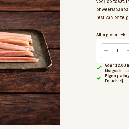
voor op toast, i
onweerstaanbaar
rest van onze
g
Gefileerde paling – 250 gram
Zachte rookpaling (gepekeld) –
Zalmfilet koud gerookt
Allergenen: vis
1000 gram
langgesneden
17,55
per stuk
27,95
6,49
per stuk
per stuk
Voor 12:00 
Morgen in hui
Eigen palin
En -rokerij