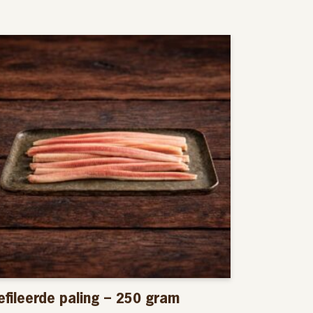
efileerde paling – 250 gram