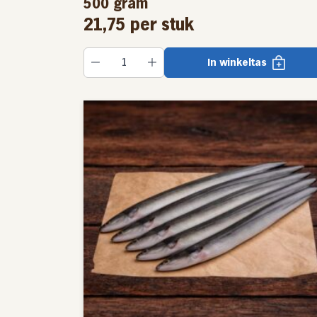
500 gram
21,75
per stuk
De glasaaltjes worden de eerste 14 dagen ge
zijn. Na ongeveer 14 dagen wordt overgestapt
In winkeltas
maat van de paling oplopend van 0.5 mm voo
paling. De glasaaltjes worden om de 40 dage
allemaal even snel groeien en zo wordt voork
opeten. Als de paling dan ongeveer 10 gram
gesorteerd omdat de paling dan groter is en w
Na ongeveer 1,5 tot 2 jaar groeit een paling 
paling. Palingen die groot genoeg zijn om ver
worden 4-5 dagen in zuiver water gehouden.
voorkomen.
Volgens strenge hygiëne-eise