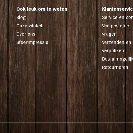
paling op kamer temperatuur komen
Ook leuk om te weten
Klantenservi
n twee dagen consumeren. Gekoeld
Blog
Service en con
Onze winkel
Veelgestelde
Over ons
vragen
Sfeerimpressie
Verzenden en
verpakken
Betaalmogelij
Retourneren