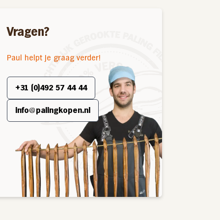
Vragen?
Paul helpt je graag verder!
+31 (0)492 57 44 44
info@palingkopen.nl