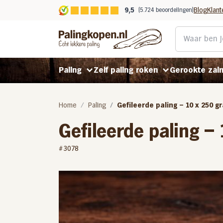
9,5
Blog
Klant
(5.724 beoordelingen)
Paling
Zelf paling roken
Gerookte zal
Home
Paling
Gefileerde paling – 10 x 250 g
Gerookte paling
Rookpaling gepekeld
Koud gerookte zalm
Gefileerde paling –
Gefileerde paling
#3078
Rookpaling ongepekeld
Warm gerookte zalm
Gerookt in Helmond
Benodigdheden
Stoofpaling