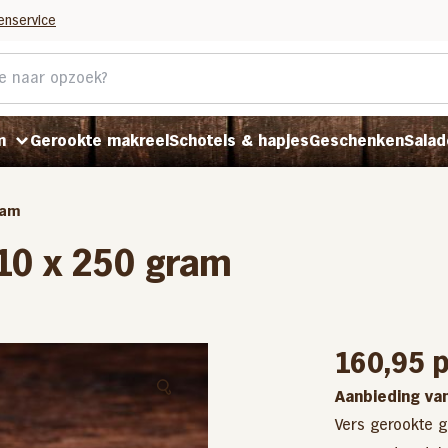
enservice
m
Gerookte makreel
Schotels & hapjes
Geschenken
Salad
ram
 10 x 250 gram
P
P
P
160,95
p
Aanbieding van
Vers gerookte g