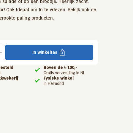
n salade of op een broodje. Heerlijk zacht,
! Ook ideaal om in te vriezen. Bekijk ook de
erookte paling
producten.
In winkeltas
besteld
Boven de € 100,-
s
Gratis verzending in NL
gkwekerij
Fysieke winkel
In Helmond