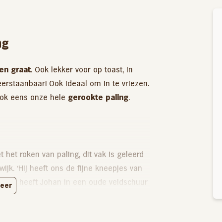
ng
en graat
. Ook lekker voor op toast, in
eerstaanbaar! Ook ideaal om in te vriezen.
n ook eens onze hele
gerookte paling
.
het roken van paling, dit vak is geleerd
wijk. ‘Hij heeft ons de fijne kneepjes van
ebben heeft Johan in een oude veldschuur
eer
uwd waarin hij zijn eigen paling op zijn