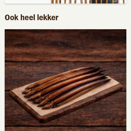
mogelijk gehouden. Hierbij worden alle waardes van het
water nauwlettend in de gaten gehouden, zoals PH,
Ook heel lekker
ammonium, nitriet, nitraat en zuurstof. Dit moet op een
natuurlijk evenwicht blijven zodat de paling zich goed
voelt in het water.
De glasaaltjes worden de eerste 14 dagen gevoerd met
kabeljauwkuit waar ze dol op zijn. Na ongeveer 14 dagen
wordt overgestapt naar droog kruimelvoer, naar gelang
de maat van de paling oplopend van 0.5 mm voor de
glasaal naar 2.2 mm voor de grote paling. De glasaaltjes
worden om de 40 dagen op maat gesorteerd omdat
palingen niet allemaal even snel groeien en zo wordt
voorkomen dat de grote palingen al het voer opeten. Als
de paling dan ongeveer 10 gram weegt worden ze pas
om de 8 weken gesorteerd omdat de paling dan groter is