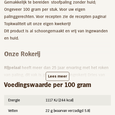
Gemakkelijk te bereiden stoofpaling zonder huid;
Ongeveer 100 gram per stuk. Voor uw eigen
palinggerechten. Voor recepten zie de recepten pagina!
Topkwaliteit uit onze eigen kwekerij!
Dit product is al schoongemaakt en vrij van ingewanden
en huid.
Onze Rokerij
Rijpelaal
heeft meer dan 25 jaar ervaring met het roken
van paling, dit vak is geleerd bij palingrokerij Dries van
Lees meer
den Berg uit Harderwijk. ‘Hij heeft ons de fijne kneepjes
Voedingswaarde per 100 gram
van het vak geleerd. Na de kunst afgekeken te hebben
heeft Johan in een oude veldschuur op de huidige locatie
Energie
1117 KJ (244 kcal)
een eigen rookkast gebouwd waarin hij zijn eigen paling
op zijn eigen manier heeft leren roken.
Vetten
22 g (waarvan verzadigd 5.8)