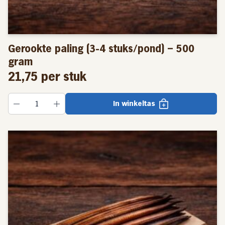
en wat minder snel uit elkaar groeit.
Na ongeveer 1,5 tot 2 jaar groeit een paling uit van een
Gerookte paling (3-4 stuks/pond) – 500
glasaaltje tot een volwassen paling. Palingen die groot
gram
genoeg zijn om verwerkt te worden tot gerookte paling
21,75
per stuk
worden 4-5 dagen in zuiver water gehouden. Dit om de
eventuele grondsmaak te voorkomen.
In winkeltas
Volgens strenge hygiëne-eisen
Wij werken in onze
palingrokerij
volgens alle strenge
hygiëne-eisen van de voedsel en waren autoriteit.
Daardoor zijn wij gecertificeerd en bezitten wij een EG-
nummer. Wat inhoudt dat wij aan iedereen onze paling
mogen leveren, van particulier tot winkelbedrijf en van