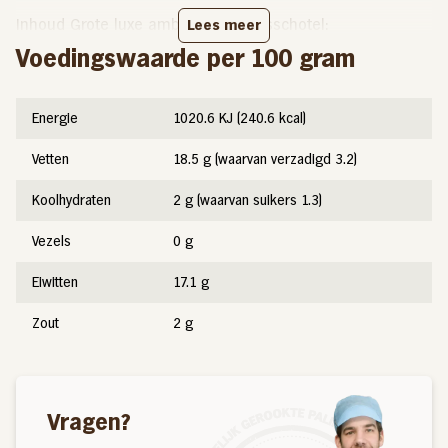
Inhoud Grote luxe ambachtelijke visschotel:
Lees meer
Voedingswaarde per 100 gram
Gerookte paling
Koud gerookte zalm
Energie
1020.6 KJ (240.6 kcal)
Warm gerookte zalm
Vetten
18.5 g (waarvan verzadigd 3.2)
Tonijnsalade
Zalmsalade
Koolhydraten
2 g (waarvan suikers 1.3)
Surimisalade
Vezels
0 g
Pepermakreel
Hollandse Garnalen
Eiwitten
17.1 g
*Let op: Dit product kun je alleen
Zout
2 g
afhalen.
Woon je ver weg
maar wil je toch snel en voordelig een mooie schotel op
tafel zetten? Ga dan voor onze
Doe-Het-Zelf-Schotel.
Vragen?
Onze Rokerij