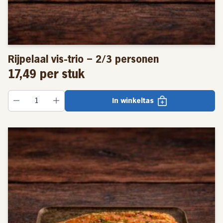
Dit is een kant-en-klaar product, consumeren op
kamertemperatuur.
Inhoud: 505 gram.
Rijpelaal vis-trio – 2/3 personen
Aquacultuurproduct uit NL, NO, Noordzeegarnalen –
17,49
per stuk
gevangen in de Noordzee FAO 27. Makreel Oorsprong:
Noord Atlantische Oceaan. Gevangen met trawlnetten.
In winkeltas
GEKOELD BEWAREN max 4 °C
Allergenen: eiwit, eigeel, ei, tarwe, schaaldier,
schaaldieren, vis, soja, selderij, mosterd