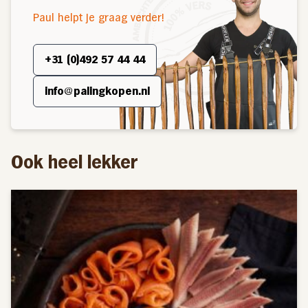
Paul helpt je graag verder!
Rijpelaal
heeft meer dan 25 jaar ervaring met het roken
van paling, dit vak is geleerd bij palingrokerij Dries van
+31 (0)492 57 44 44
den Berg uit Harderwijk. ‘Hij heeft ons de fijne kneepjes
van het vak geleerd. Na de kunst afgekeken te hebben
info@palingkopen.nl
heeft Johan in een oude veldschuur op de huidige locatie
een eigen rookkast gebouwd waarin hij zijn eigen paling
op zijn eigen manier heeft leren roken.
Ook heel lekker
Het roken van een paling neemt gemiddeld 2.5 uur in
beslag, daarbij wordt nauwlettend gekeken naar
temperatuur en gaarheid. Met beukenhout en de juiste
pekelwaarde zorgen wij ervoor dat onze gerookte paling
een heerlijke smaak krijgt.
Zie ook onze rokerij pagina
.