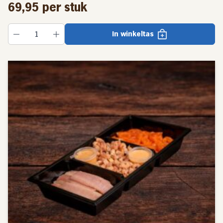
69,95
per stuk
Volgens strenge hygiëne-eisen
In winkeltas
Wij werken in onze
palingrokerij
volgens alle strenge
hygiëne-eisen van de voedsel en waren autoriteit.
Daardoor zijn wij gecertificeerd en bezitten wij een EG-
nummer. Wat inhoudt dat wij aan iedereen onze paling
mogen leveren, van particulier tot winkelbedrijf en van
restaurant tot cateringbedrijf. Dat betekent dat wekelijks
diverse groothandels in Europa door ons worden
bevoorraad.
Ingrediënten en advies
Houdbaarheid: Zie etiket (2 dagen vanaf afhaal datum)
Bewaaradvies: Gekoeld bewaren