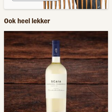
verbeteren.
Druivensoort: Muscat van Alexandrië
Ook heel lekker
Aroma: Zeer hoge intensiteit, complex, citroenaroma’s,
citroen, sinaasappelschil, exotisch fruit, grapefruit,
passievrucht en verse grasaroma’s zoals bukshout.
Schoon en krachtig, met dat thiolprofiel waar men naar
op zoek was.
Alcoholpercentage: 13%, 75CL