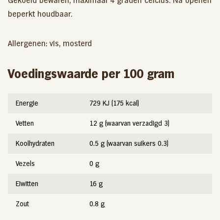
Gekoeld bewaren, maximaal 4 graden celcius. Na openen
beperkt houdbaar.
Allergenen: vis, mosterd
Voedingswaarde per 100 gram
Energie
729 KJ (175 kcal)
Vetten
12 g (waarvan verzadigd 3)
Koolhydraten
0.5 g (waarvan suikers 0.3)
Vezels
0 g
Eiwitten
16 g
Zout
0.8 g