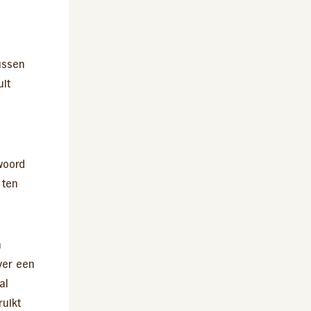
ussen
it
woord
 ten
n
ver een
al
ruikt