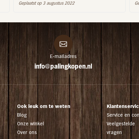
Geplaatst op 3 augustus 2022
Ge
E-mailadres
info@palingkopen.nl
Ook leuk om te weten
Klantenservi
Blog
Service en con
Onze winkel
Veelgestelde
Over ons
vragen