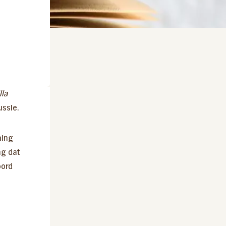
lla
ussie.
ming
ng dat
oord