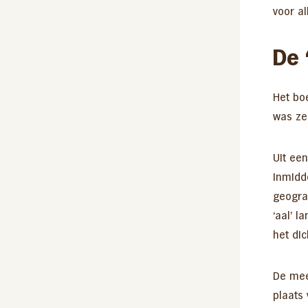
voor al
De 
Het boe
was ze
Uit een
inmidd
geograf
‘aal’ 
het di
De mee
plaats 