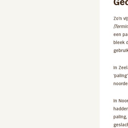
Geo
Zo’n vi
(
Termin
een pa
bleek 
gebruik
In Zee
‘paling
noorden
In Noo
hadden
paling,
geslach