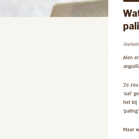
Bakpaling
Wat
pal
Geplaats
Alen en
anguill
Zo zou
‘aal’ g
het bi
‘paling
Maar wa