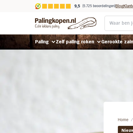
9,5
Blog
Klant
(5.725 beoordelingen)
Paling
Zelf paling roken
Gerookte zal
Gerookte paling
Rookpaling gepekeld
Koud gerookte zalm
Gefileerde paling
Rookpaling ongepekeld
Warm gerookte zalm
Gerookt in Helmond
Benodigdheden
Stoofpaling
Home
Nieu