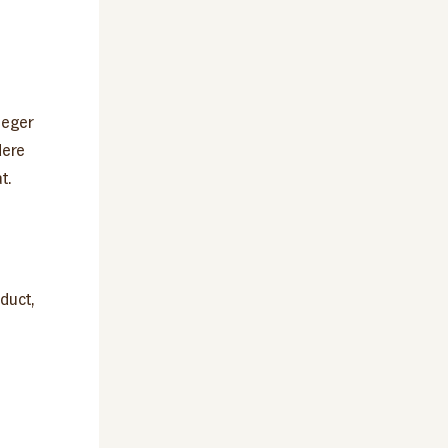
oeger
dere
t.
duct,