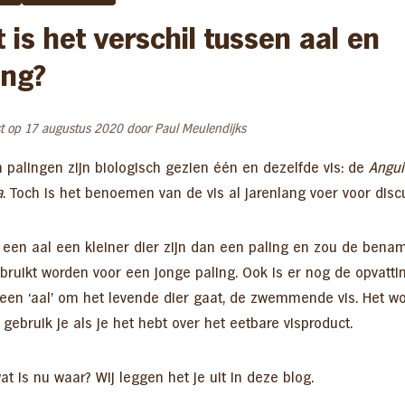
 is het verschil tussen aal en
ing?
Gefileerde paling – 250 gram
Zachte rookpaling (gepekeld) –
Zalmfilet koud gerookt
1000 gram
langgesneden
17,55
t op 17 augustus 2020 door Paul Meulendijks
27,95
6,49
 palingen zijn biologisch gezien één en dezelfde vis: de
Angui
a
. Toch is het benoemen van de vis al jarenlang voer voor disc
 een aal een kleiner dier zijn dan een paling en zou de bena
ebruikt worden voor een jonge paling. Ook is er nog de opvatti
j een ‘aal’ om het levende dier gaat, de zwemmende vis. Het w
’ gebruik je als je het hebt over het eetbare visproduct.
t is nu waar? Wij leggen het je uit in deze blog.