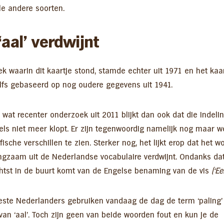
le andere soorten.
‘aal’ verdwijnt
k waarin dit kaartje stond, stamde echter uit 1971 en het kaa
lfs gebaseerd op nog oudere gegevens uit 1941.
 wat recenter onderzoek uit 2011 blijkt dan ook dat die indeli
els niet meer klopt. Er zijn tegenwoordig namelijk nog maar w
ische verschillen te zien. Sterker nog, het lijkt erop dat het w
langzaam uit de Nederlandse vocabulaire verdwijnt. Ondanks da
chtst in de buurt komt van de Engelse benaming van de vis
(‘Ee
ste Nederlanders gebruiken vandaag de dag de term ‘paling’ 
van ‘aal’. Toch zijn geen van beide woorden fout en kun je de