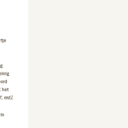
rtje
ng
einig
oord
t het
l’, red.)
.
in