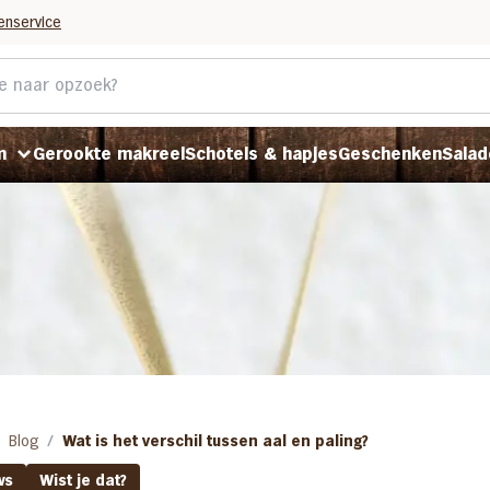
enservice
m
Gerookte makreel
Schotels & hapjes
Geschenken
Salad
P
P
P
Blog
Wat is het verschil tussen aal en paling?
ws
Wist je dat?