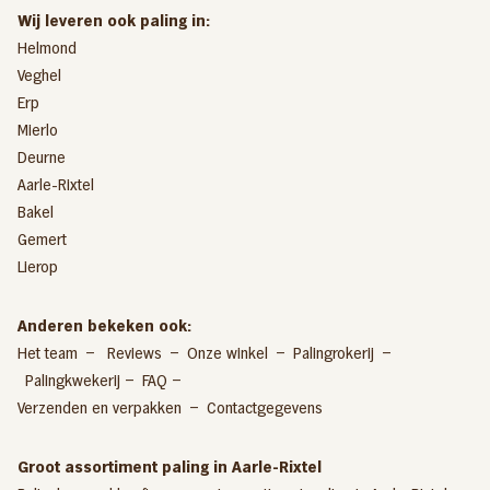
Wij leveren ook paling in:
Helmond
Veghel
Erp
Mierlo
Deurne
Aarle-Rixtel
Bakel
Gemert
Lierop
Anderen bekeken ook:
Het team
–
Reviews
–
Onze winkel
–
Palingrokerij
–
Palingkwekeri
j –
FAQ
–
Verzenden en verpakken
–
Contactgegevens
Groot assortiment paling in Aarle-Rixtel