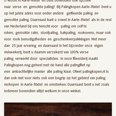
U woont in Aarle-Rixtel en bent bovendien ook opzoek
naar verse en gerookte paling? Bij Palingkopen Aarle-Rixtel bent u
op het juiste adres voor onder andere
gefileerde paling
en
gerookte paling
. Daarnaast kunt u zowel in Aarle-Rixtel als in de rest
van Nederland bij ons terecht voor
paling om zelf te
roken,
gerookte zalm
,
stoofpaling
,
bakpaling
,
rookovens
, maar ook
voor
rook benodigdheden
en
geschenkverpakkingen
. Met meer
dan 25 jaar ervaring en daarnaast in het bijzonder onze eigen
viskwekerij, bent u daarom verzekerd van 100% verse
paling verwerkt door specialisten. In onze fileerderij maakt
Palingkopen nog geheel met de hand alle palingfilet op
een ambachtelijke manier alle paling klaar. Ofwel palingkopen.nl is
dan ook niet voor niets ook een begrip op het gebied van paling
verkopen in Aarle-Rixtel en omstreken. Daarnaast bent u net zoals
iedereen bovendien altijd welkom in onze winkel.