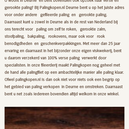
U woont in Deurne en bent bovendien ook opzoek naar verse en
gerookte paling? Bij Palingkopen.nl Deurne bent u op het juiste adres
voor onder andere
gefileerde paling
en
gerookte paling
.
Daarnaast kunt u zowel in Deurne als in de rest van Nederland bij
ons terecht voor
paling om zelf te roken,
gerookte zalm
,
stoofpaling
,
bakpaling
,
rookovens
, maar ook voor
rook
benodigdheden
en
geschenkverpakkingen
. Met meer dan 25 jaar
ervaring en daarnaast in het bijzonder onze eigen viskwekerij, bent
u daarom verzekerd van 100% verse paling verwerkt door
specialisten. In onze fileerderij maakt Palingkopen nog geheel met
de hand alle palingfilet op een ambachtelijke manier alle paling klaar.
Ofwel palingkopen.nl is dan ook niet voor niets ook een begrip op
het gebied van paling verkopen in Deurne en omstreken. Daarnaast
bent u net zoals iedereen bovendien altijd welkom in onze winkel.