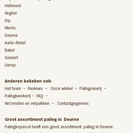
Helmond
Veghel
Erp
Mierlo
Deurne
Aarle-Rixtel
Bakel
Gemert
Lierop
Anderen bekeken ook:
Het team
–
Reviews
–
Onze winkel
–
Palingrokerij
–
Palingkwekeri
j –
FAQ
–
Verzenden en verpakken
–
Contactgegevens
Groot assortiment paling in Deurne
Palingkopen.nl heeft een groot assortiment paling in Deurne.