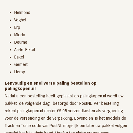
Helmond
Veghel
Erp
Mierlo
Deurne
Aarle-Rixtel
Bakel
Gemert
Lierop
Eenvoudig en snel verse paling bestellen op
palingkopen.nl
Nadat u een bestelling heeft geplaatst op palingkopen.nl wordt uw
pakket de volgende dag bezorgd door PostNL. Per bestelling
rekent palingkopen.nl echter €5.95 verzendkosten als vergoeding
voor de verzending en de verpakking. Bovendien is het middels de
Track en Trace code van PostNL mogelijk om later uw pakket volgen
voordat het bij u thuis komt. Heeft u ten slotte vragen over